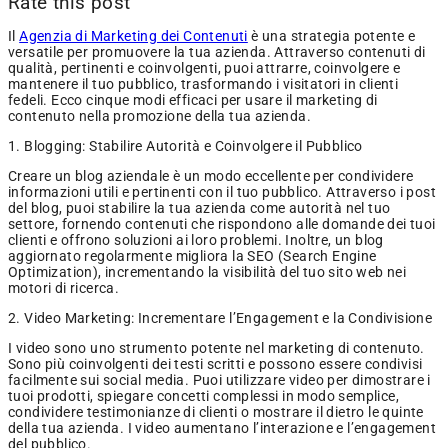
Rate this post
Il
Agenzia di Marketing dei Contenuti
è una strategia potente e
versatile per promuovere la tua azienda. Attraverso contenuti di
qualità, pertinenti e coinvolgenti, puoi attrarre, coinvolgere e
mantenere il tuo pubblico, trasformando i visitatori in clienti
fedeli. Ecco cinque modi efficaci per usare il marketing di
contenuto nella promozione della tua azienda.
1. Blogging: Stabilire Autorità e Coinvolgere il Pubblico
Creare un blog aziendale è un modo eccellente per condividere
informazioni utili e pertinenti con il tuo pubblico. Attraverso i post
del blog, puoi stabilire la tua azienda come autorità nel tuo
settore, fornendo contenuti che rispondono alle domande dei tuoi
clienti e offrono soluzioni ai loro problemi. Inoltre, un blog
aggiornato regolarmente migliora la SEO (Search Engine
Optimization), incrementando la visibilità del tuo sito web nei
motori di ricerca.
2. Video Marketing: Incrementare l’Engagement e la Condivisione
I video sono uno strumento potente nel marketing di contenuto.
Sono più coinvolgenti dei testi scritti e possono essere condivisi
facilmente sui social media. Puoi utilizzare video per dimostrare i
tuoi prodotti, spiegare concetti complessi in modo semplice,
condividere testimonianze di clienti o mostrare il dietro le quinte
della tua azienda. I video aumentano l’interazione e l’engagement
del pubblico.