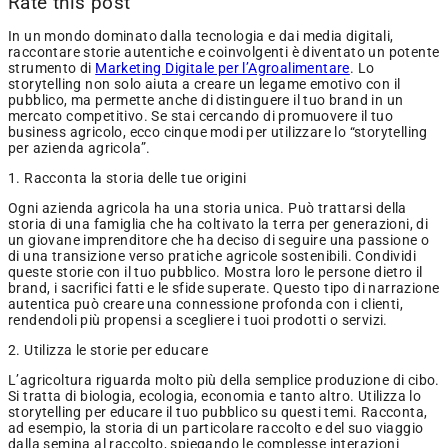
Rate this post
In un mondo dominato dalla tecnologia e dai media digitali,
raccontare storie autentiche e coinvolgenti è diventato un potente
strumento di
Marketing Digitale per l’Agroalimentare
. Lo
storytelling non solo aiuta a creare un legame emotivo con il
pubblico, ma permette anche di distinguere il tuo brand in un
mercato competitivo. Se stai cercando di promuovere il tuo
business agricolo, ecco cinque modi per utilizzare lo “storytelling
per azienda agricola”.
1. Racconta la storia delle tue origini
Ogni azienda agricola ha una storia unica. Può trattarsi della
storia di una famiglia che ha coltivato la terra per generazioni, di
un giovane imprenditore che ha deciso di seguire una passione o
di una transizione verso pratiche agricole sostenibili. Condividi
queste storie con il tuo pubblico. Mostra loro le persone dietro il
brand, i sacrifici fatti e le sfide superate. Questo tipo di narrazione
autentica può creare una connessione profonda con i clienti,
rendendoli più propensi a scegliere i tuoi prodotti o servizi.
2. Utilizza le storie per educare
L’agricoltura riguarda molto più della semplice produzione di cibo.
Si tratta di biologia, ecologia, economia e tanto altro. Utilizza lo
storytelling per educare il tuo pubblico su questi temi. Racconta,
ad esempio, la storia di un particolare raccolto e del suo viaggio
dalla semina al raccolto, spiegando le complesse interazioni