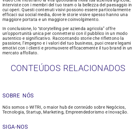
video che mostrano la vita quotidiana nella tua azienda agricola,
interviste con i membri del tuo team o la bellezza del paesaggio in
cui operi. Questi contenuti visivi possono essere particolarmente
efficaci sui social media, dove le storie visive spesso hanno una
maggiore portata e un maggiore coinvolgimento.
In conclusione, lo “storytelling per azienda agricola” offre
un’opportunità unica per connettersi con il pubblico in un modo
autentico e significativo. Raccontando storie che riflettono la
passione, l’impegno e i valori del tuo business, puoi creare legami
emotivi con i clienti e promuovere efficacemente il tuo brand in un
mercato affollato.
CONTEÚDOS RELACIONADOS
SOBRE NÓS
Nós somos o WITRI, o maior hub de conteúdo sobre Negócios,
Tecnologia, Startup, Marketing, Empreendedorismo e Inovação.
SIGA-NOS