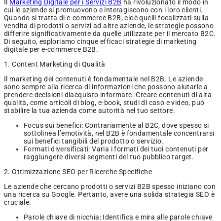
Il
Marketing Digitale per i Servizi B2B
ha rivoluzionato il modo in
cui le aziende si promuovono e interagiscono con i loro clienti.
Quando si tratta di e-commerce B2B, cioè quelli focalizzati sulla
vendita di prodotti o servizi ad altre aziende, le strategie possono
differire significativamente da quelle utilizzate per il mercato B2C.
Di seguito, esploriamo cinque efficaci strategie di marketing
digitale per e-commerce B2B.
1. Content Marketing di Qualità
Il marketing dei contenuti è fondamentale nel B2B. Le aziende
sono sempre alla ricerca di informazioni che possono aiutarle a
prendere decisioni diacquisto informate. Creare contenuti di alta
qualità, come articoli di blog, e-book, studi di caso e video, può
stabilire la tua azienda come autorità nel tuo settore.
Focus sui benefici: Contrariamente al B2C, dove spesso si
sottolinea l’emotività, nel B2B è fondamentale concentrarsi
sui benefici tangibili del prodotto o servizio.
Formati diversificati: Varia i formati dei tuoi contenuti per
raggiungere diversi segmenti del tuo pubblico target.
2. Ottimizzazione SEO per Ricerche Specifiche
Le aziende che cercano prodotti o servizi B2B spesso iniziano con
una ricerca su Google. Pertanto, avere una solida strategia SEO è
cruciale.
Parole chiave di nicchia: Identifica e mira alle parole chiave