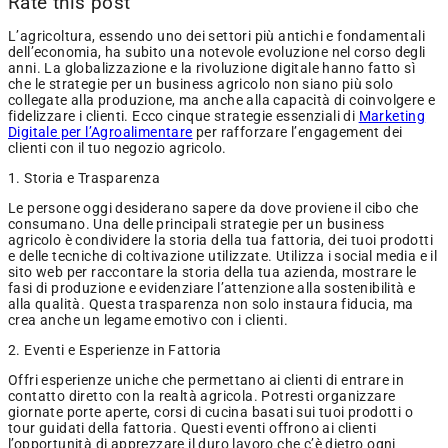
Rate this post
L’agricoltura, essendo uno dei settori più antichi e fondamentali
dell’economia, ha subito una notevole evoluzione nel corso degli
anni. La globalizzazione e la rivoluzione digitale hanno fatto sì
che le strategie per un business agricolo non siano più solo
collegate alla produzione, ma anche alla capacità di coinvolgere e
fidelizzare i clienti. Ecco cinque strategie essenziali di
Marketing
Digitale per l’Agroalimentare
per rafforzare l’engagement dei
clienti con il tuo negozio agricolo.
1. Storia e Trasparenza
Le persone oggi desiderano sapere da dove proviene il cibo che
consumano. Una delle principali strategie per un business
agricolo è condividere la storia della tua fattoria, dei tuoi prodotti
e delle tecniche di coltivazione utilizzate. Utilizza i social media e il
sito web per raccontare la storia della tua azienda, mostrare le
fasi di produzione e evidenziare l’attenzione alla sostenibilità e
alla qualità. Questa trasparenza non solo instaura fiducia, ma
crea anche un legame emotivo con i clienti.
2. Eventi e Esperienze in Fattoria
Offri esperienze uniche che permettano ai clienti di entrare in
contatto diretto con la realtà agricola. Potresti organizzare
giornate porte aperte, corsi di cucina basati sui tuoi prodotti o
tour guidati della fattoria. Questi eventi offrono ai clienti
l’opportunità di apprezzare il duro lavoro che c’è dietro ogni