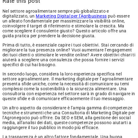
Rate this post
Nel settore agroalimentare sempre più globalizzato e
digitalizzato, un
Marketing Digital per l’Agribusiness
può essere
un alleato fondamentale per massimizzare la visibilità online,
coinvolgere il target di riferimento e stimolare la crescita. Ma
come scegliere il consulente giusto? Questo articolo offre una
guida pratica per prendere la decisione giusta.
Prima di tutto, è essenziale capire i tuoi obiettivi. Stai cercando di
migliorare la tua presenza online? Vuoi aumentare l’engagement
dei tuoi clienti o stimolare le vendite online? Avere obiettivi chiari ti
aiuterà a scegliere una consulenza che possa fornire i servizi
specifici di cui hai bisogno.
In secondo luogo, considera la loro esperienza specifica nel
settore agroalimentare. Il marketing digitale per l’agroalimentare
presenta sfide uniche, come la necessità di comunicare su temi
complessi come la sostenibilità o la sicurezza alimentare. Una
consultoria con esperienza nel settore sarà in grado di navigare in
queste sfide e di comunicare efficacemente il tuo messaggio.
Un altro aspetto da considerare è l’ampia gamma di competenze
tecniche e strumenti che una Consultoria di Marketing Digitale per
l’Agronegocio può offrire. Da SEO e SEM, alla gestione dei social
media, all’analisi dei dati, queste competenze possono aiutarti a
raggiungere il tuo pubblico in modo più efficace.
La trasparenza è un altro fattore fondamentale. Una buona