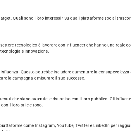
rget. Quali sono i loro interessi? Su quali piattaforme social trascor
l settore tecnologico è lavorare con influencer che hanno una reale c
 tecnologia e innovazione.
influenza. Questo potrebbe includere aumentare la consapevolezza del
ficare la campagna e misurare il suo successo.
enuti che siano autentici e risuonino con il loro pubblico. Gli influen
con il loro stile e tono.
se piattaforme come Instagram, YouTube, Twitter e LinkedIn per raggiu