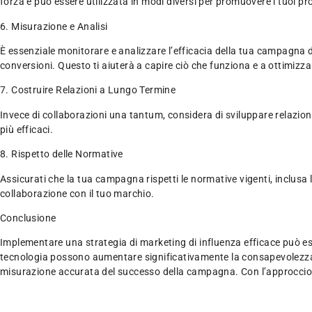
forza e può essere utilizzata in modi diversi per promuovere i tuoi pro
6. Misurazione e Analisi
È essenziale monitorare e analizzare l’efficacia della tua campagna di 
conversioni. Questo ti aiuterà a capire ciò che funziona e a ottimizz
7. Costruire Relazioni a Lungo Termine
Invece di collaborazioni una tantum, considera di sviluppare relazio
più efficaci.
8. Rispetto delle Normative
Assicurati che la tua campagna rispetti le normative vigenti, inclus
collaborazione con il tuo marchio.
Conclusione
Implementare una strategia di marketing di influenza efficace può ess
tecnologia possono aumentare significativamente la consapevolezza del m
misurazione accurata del successo della campagna. Con l’approccio gi