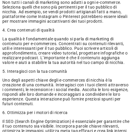
Non tutti i canali di marketing sono adatti a ogni e-commerce.
Seleziona quelli che sono più pertinenti per il tuo pubblico di
nicchia. Ad esempio, se vendi prodotti artigianali fatti a mano,
piattaforme come Instagram o Pinterest potrebbero essere ideali
per mostrare immagini accattivanti dei tuoi prodotti.
4. Crea contenuti di qualità
La qualità è fondamentale quando si parla di marketing di
contenuto per e-commerces. Concentrati su contenuti rilevanti,
utili e interessanti per il tuo pubblico. Puoi scrivere articoli di
approfondimento, creare video tutorial, progettare infografiche o
realizzare podcast. L’importante è che il contenuto aggiunga
valore e aiuti a stabilire la tua autorità nel tuo campo di nicchia.
5. Interagisci con la tua comunità
Uno degli aspetti chiave degli e-commerces di nicchia è la
creazione di una comunità. Interagisci con i tuoi clienti attraverso
i commenti, le recensioni e i social media. Ascolta le loro esigenze,
rispondi alle loro domande e incoraggiati a condividere le loro
esperienze. Questa interazione può fornire preziosi spunti per
futuri contenuti.
6. Ottimizza per i motori di ricerca
Il SEO (Search Engine Optimization) è essenziale per garantire che
il tuo contenuto sia visibile. Incorpora parole chiave rilevanti,
ottimizza le immagini, utilizza meta tag efficaci e crea link interni.