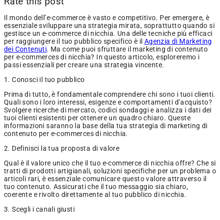
Rate this post
Il mondo dell’e-commerce è vasto e competitivo. Per emergere, è
essenziale sviluppare una strategia mirata, soprattutto quando si
gestisce un e-commerce di nicchia. Una delle tecniche più efficaci
per raggiungere il tuo pubblico specifico è il
Agenzia di Marketing
dei Contenuti
. Ma come puoi sfruttare il marketing di contenuto
per e-commerces di nicchia? In questo articolo, esploreremo i
passi essenziali per creare una strategia vincente.
1. Conosci il tuo pubblico
Prima di tutto, è fondamentale comprendere chi sono i tuoi clienti.
Quali sono i loro interessi, esigenze e comportamenti d’acquisto?
Svolgere ricerche di mercato, codici sondaggi e analizza i dati dei
tuoi clienti esistenti per ottenere un quadro chiaro. Queste
informazioni saranno la base della tua strategia di marketing di
contenuto per e-commerces di nicchia.
2. Definisci la tua proposta di valore
Qual è il valore unico che il tuo e-commerce di nicchia offre? Che si
tratti di prodotti artigianali, soluzioni specifiche per un problema o
articoli rari, è essenziale comunicare questo valore attraverso il
tuo contenuto. Assicurati che il tuo messaggio sia chiaro,
coerente e rivolto direttamente al tuo pubblico di nicchia.
3. Scegli i canali giusti