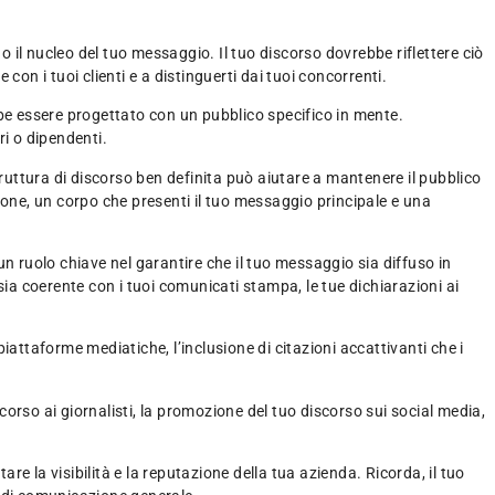
o il nucleo del tuo messaggio. Il tuo discorso dovrebbe riflettere ciò
on i tuoi clienti e a distinguerti dai tuoi concorrenti.
bbe essere progettato con un pubblico specifico in mente.
ri o dipendenti.
truttura di discorso ben definita può aiutare a mantenere il pubblico
one, un corpo che presenti il tuo messaggio principale e una
n ruolo chiave nel garantire che il tuo messaggio sia diffuso in
sia coerente con i tuoi comunicati stampa, le tue dichiarazioni ai
iattaforme mediatiche, l’inclusione di citazioni accattivanti che i
scorso ai giornalisti, la promozione del tuo discorso sui social media,
e la visibilità e la reputazione della tua azienda. Ricorda, il tuo