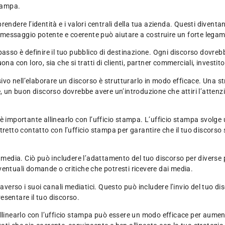
stampa.
ndere l’identità e i valori centrali della tua azienda. Questi diventan
 messaggio potente e coerente può aiutare a costruire un forte legame c
passo è definire il tuo pubblico di destinazione. Ogni discorso dovre
a con loro, sia che si tratti di clienti, partner commerciali, investito
sivo nell’elaborare un discorso è strutturarlo in modo efficace. Una s
un buon discorso dovrebbe avere un’introduzione che attiri l’attenzi
 importante allinearlo con l’ufficio stampa. L’ufficio stampa svolge u
retto contatto con l’ufficio stampa per garantire che il tuo discorso 
 media. Ciò può includere l’adattamento del tuo discorso per diverse p
 eventuali domande o critiche che potresti ricevere dai media.
averso i suoi canali mediatici. Questo può includere l’invio del tuo di
esentare il tuo discorso.
linearlo con l’ufficio stampa può essere un modo efficace per aumentar