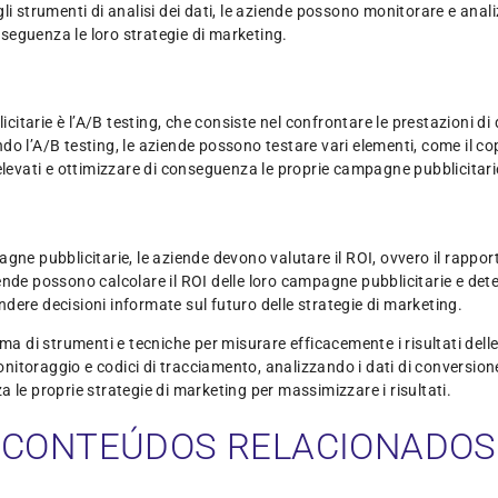
gli strumenti di analisi dei dati, le aziende possono monitorare e an
onseguenza le loro strategie di marketing.
icitarie è l’A/B testing, che consiste nel confrontare le prestazioni di
ndo l’A/B testing, le aziende possono testare vari elementi, come il copy
elevati e ottimizzare di conseguenza le proprie campagne pubblicitari
ne pubblicitarie, le aziende devono valutare il ROI, ovvero il rapporto
 aziende possono calcolare il ROI delle loro campagne pubblicitarie e 
dere decisioni informate sul futuro delle strategie di marketing.
ma di strumenti e tecniche per misurare efficacemente i risultati dell
 monitoraggio e codici di tracciamento, analizzando i dati di conversi
 le proprie strategie di marketing per massimizzare i risultati.
CONTEÚDOS RELACIONADOS