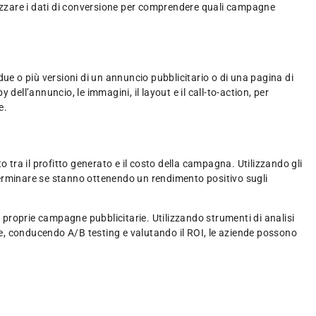
alizzare i dati di conversione per comprendere quali campagne
 due o più versioni di un annuncio pubblicitario o di una pagina di
 dell’annuncio, le immagini, il layout e il call-to-action, per
e.
 tra il profitto generato e il costo della campagna. Utilizzando gli
determinare se stanno ottenendo un rendimento positivo sugli
e proprie campagne pubblicitarie. Utilizzando strumenti di analisi
one, conducendo A/B testing e valutando il ROI, le aziende possono