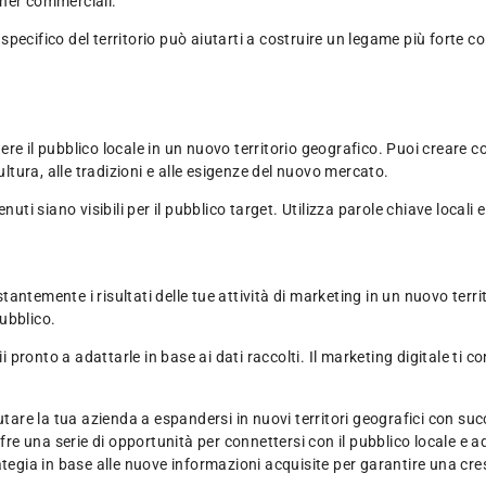
rtner commerciali.
specifico del territorio può aiutarti a costruire un legame più forte con
 il pubblico locale in un nuovo territorio geografico. Puoi creare conte
ultura, alle tradizioni e alle esigenze del nuovo mercato.
i siano visibili per il pubblico target. Utilizza parole chiave locali e ot
stantemente i risultati delle tue attività di marketing in un nuovo terr
ubblico.
ii pronto a adattarle in base ai dati raccolti. Il marketing digitale ti
utare la tua azienda a espandersi in nuovi territori geografici con su
ffre una serie di opportunità per connettersi con il pubblico locale e 
tegia in base alle nuove informazioni acquisite per garantire una cres