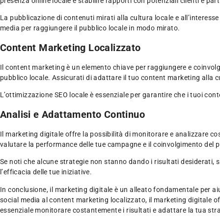
presenza online locale e stabilire rapporti con potenziali clienti e pa
La pubblicazione di contenuti mirati alla cultura locale e all’interesse 
media per raggiungere il pubblico locale in modo mirato.
Content Marketing Localizzato
Il content marketing è un elemento chiave per raggiungere e coinvolgere
pubblico locale. Assicurati di adattare il tuo content marketing alla c
L’ottimizzazione SEO locale è essenziale per garantire che i tuoi contenut
Analisi e Adattamento Continuo
Il marketing digitale offre la possibilità di monitorare e analizzare co
valutare la performance delle tue campagne e il coinvolgimento del p
Se noti che alcune strategie non stanno dando i risultati desiderati, s
l’efficacia delle tue iniziative.
In conclusione, il marketing digitale è un alleato fondamentale per ai
social media al content marketing localizzato, il marketing digitale o
essenziale monitorare costantemente i risultati e adattare la tua stra