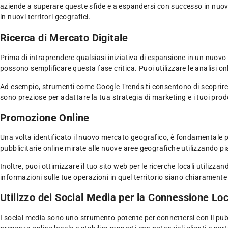
aziende a superare queste sfide e a espandersi con successo in nuovi t
in nuovi territori geografici.
Ricerca di Mercato Digitale
Prima di intraprendere qualsiasi iniziativa di espansione in un nuovo 
possono semplificare questa fase critica. Puoi utilizzare le analisi on
Ad esempio, strumenti come Google Trends ti consentono di scoprire q
sono preziose per adattare la tua strategia di marketing e i tuoi pro
Promozione Online
Una volta identificato il nuovo mercato geografico, è fondamentale 
pubblicitarie online mirate alle nuove aree geografiche utilizzando 
Inoltre, puoi ottimizzare il tuo sito web per le ricerche locali utilizza
informazioni sulle tue operazioni in quel territorio siano chiarament
Utilizzo dei Social Media per la Connessione Lo
I social media sono uno strumento potente per connettersi con il pub