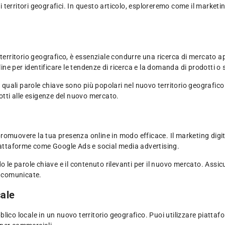
erritori geografici. In questo articolo, esploreremo come il marketing
territorio geografico, è essenziale condurre una ricerca di mercato ap
line per identificare le tendenze di ricerca e la domanda di prodotti o
uali parole chiave sono più popolari nel nuovo territorio geografico 
dotti alle esigenze del nuovo mercato.
promuovere la tua presenza online in modo efficace. Il marketing dig
piattaforme come Google Ads e social media advertising.
ndo le parole chiave e il contenuto rilevanti per il nuovo mercato. Assicu
e comunicate.
cale
blico locale in un nuovo territorio geografico. Puoi utilizzare piatt