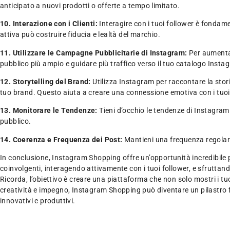
anticipato a nuovi prodotti o offerte a tempo limitato.
10. Interazione con i Clienti:
Interagire con i tuoi follower è fondamen
attiva può costruire fiducia e lealtà del marchio.
11. Utilizzare le Campagne Pubblicitarie di Instagram:
Per aumentar
pubblico più ampio e guidare più traffico verso il tuo catalogo Inst
12. Storytelling del Brand:
Utilizza Instagram per raccontare la storia
tuo brand. Questo aiuta a creare una connessione emotiva con i tuoi 
13. Monitorare le Tendenze:
Tieni d’occhio le tendenze di Instagram 
pubblico.
14. Coerenza e Frequenza dei Post:
Mantieni una frequenza regolare 
In conclusione, Instagram Shopping offre un’opportunità incredibile p
coinvolgenti, interagendo attivamente con i tuoi follower, e sfrutta
Ricorda, l’obiettivo è creare una piattaforma che non solo mostri i tu
creatività e impegno, Instagram Shopping può diventare un pilastro f
innovativi e produttivi.