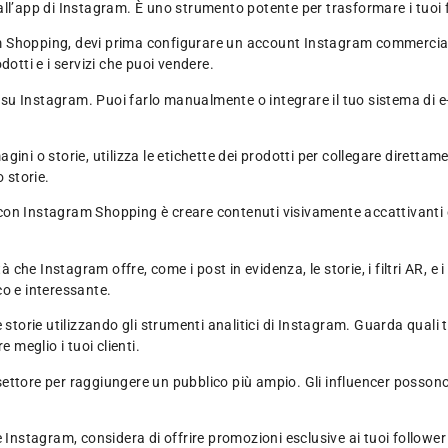
dall’app di Instagram. È uno strumento potente per trasformare i tuoi fo
m Shopping, devi prima configurare un account Instagram commerciale 
odotti e i servizi che puoi vendere.
ti su Instagram. Puoi farlo manualmente o integrare il tuo sistema di 
i o storie, utilizza le etichette dei prodotti per collegare direttament
 storie.
on Instagram Shopping è creare contenuti visivamente accattivanti e co
tà che Instagram offre, come i post in evidenza, le storie, i filtri AR, e
co e interessante.
 storie utilizzando gli strumenti analitici di Instagram. Guarda quali 
meglio i tuoi clienti.
settore per raggiungere un pubblico più ampio. Gli influencer possono
e Instagram, considera di offrire promozioni esclusive ai tuoi follow