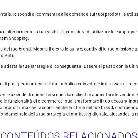
tale. Rispondi ai commenti e alle domande sui tuoi prodotti, e utilizza
e ulteriormente la tua visibilità, considera di utilizzare le campagne
agram Shopping.
 del tuo brand. Mostra il dietro le quinte, condividi la tua missione az
clienti.
e adatta le tue strategie di conseguenza. Essere al passo con le ultim
di post per mantenere il tuo pubblico coinvolto e interessato. La co
er le aziende di connettersi con i loro clienti e aumentare le vendite
ndo le funzionalità di e-commerce, puoi trasformare il tuo account I
oi prodotti, ma che racconti anche la storia del tuo brand, costruendo
ondamentale della tua strategia di marketing digitale, aiutandoti a r
CONTEÚDOS RELACIONADOS