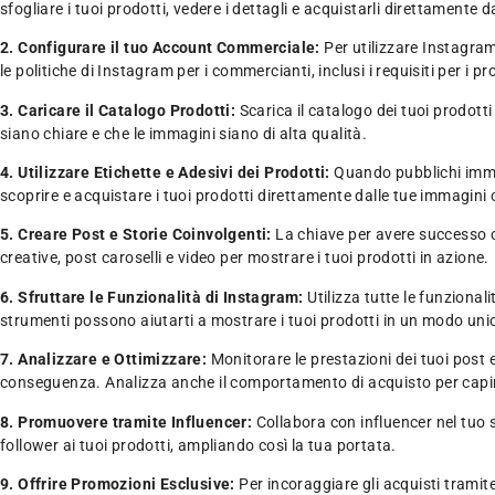
sfogliare i tuoi prodotti, vedere i dettagli e acquistarli direttamente 
2. Configurare il tuo Account Commerciale:
Per utilizzare Instagra
le politiche di Instagram per i commercianti, inclusi i requisiti per i pr
3. Caricare il Catalogo Prodotti:
Scarica il catalogo dei tuoi prodot
siano chiare e che le immagini siano di alta qualità.
4. Utilizzare Etichette e Adesivi dei Prodotti:
Quando pubblichi immagin
scoprire e acquistare i tuoi prodotti direttamente dalle tue immagini o
5. Creare Post e Storie Coinvolgenti:
La chiave per avere successo c
creative, post caroselli e video per mostrare i tuoi prodotti in azione.
6. Sfruttare le Funzionalità di Instagram:
Utilizza tutte le funzionali
strumenti possono aiutarti a mostrare i tuoi prodotti in un modo uni
7. Analizzare e Ottimizzare:
Monitorare le prestazioni dei tuoi post e
conseguenza. Analizza anche il comportamento di acquisto per capire 
8. Promuovere tramite Influencer:
Collabora con influencer nel tuo 
follower ai tuoi prodotti, ampliando così la tua portata.
9. Offrire Promozioni Esclusive:
Per incoraggiare gli acquisti tramit