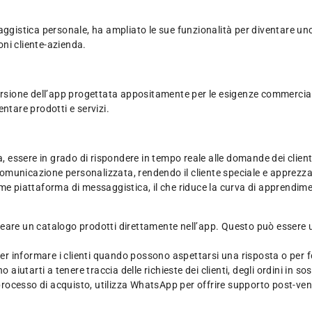
istica personale, ha ampliato le sue funzionalità per diventare uno
oni cliente-azienda.
ersione dell’app progettata appositamente per le esigenze commerciali
ntare prodotti e servizi.
essere in grado di rispondere in tempo reale alle domande dei clienti
omunicazione personalizzata, rendendo il cliente speciale e apprezza
ome piattaforma di messaggistica, il che riduce la curva di apprendim
eare un catalogo prodotti direttamente nell’app. Questo può essere uti
er informare i clienti quando possono aspettarsi una risposta o per 
o aiutarti a tenere traccia delle richieste dei clienti, degli ordini in 
l processo di acquisto, utilizza WhatsApp per offrire supporto post-ven