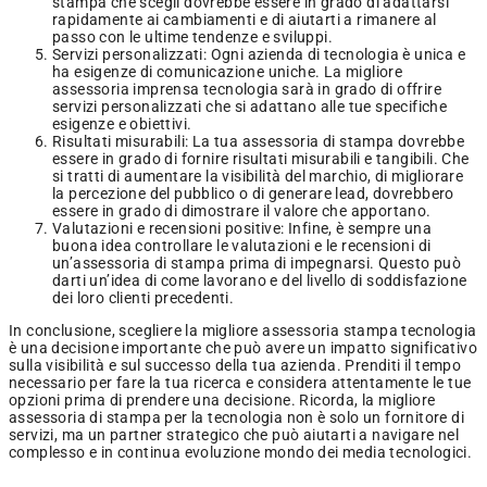
stampa che scegli dovrebbe essere in grado di adattarsi
rapidamente ai cambiamenti e di aiutarti a rimanere al
passo con le ultime tendenze e sviluppi.
Servizi personalizzati: Ogni azienda di tecnologia è unica e
ha esigenze di comunicazione uniche. La migliore
assessoria imprensa tecnologia sarà in grado di offrire
servizi personalizzati che si adattano alle tue specifiche
esigenze e obiettivi.
Risultati misurabili: La tua assessoria di stampa dovrebbe
essere in grado di fornire risultati misurabili e tangibili. Che
si tratti di aumentare la visibilità del marchio, di migliorare
la percezione del pubblico o di generare lead, dovrebbero
essere in grado di dimostrare il valore che apportano.
Valutazioni e recensioni positive: Infine, è sempre una
buona idea controllare le valutazioni e le recensioni di
un’assessoria di stampa prima di impegnarsi. Questo può
darti un’idea di come lavorano e del livello di soddisfazione
dei loro clienti precedenti.
In conclusione, scegliere la migliore assessoria stampa tecnologia
è una decisione importante che può avere un impatto significativo
sulla visibilità e sul successo della tua azienda. Prenditi il tempo
necessario per fare la tua ricerca e considera attentamente le tue
opzioni prima di prendere una decisione. Ricorda, la migliore
assessoria di stampa per la tecnologia non è solo un fornitore di
servizi, ma un partner strategico che può aiutarti a navigare nel
complesso e in continua evoluzione mondo dei media tecnologici.