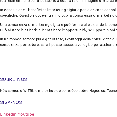
tutti elementi che contribuiscono a costruire un’immagine di marca fo
In conclusione, i benefici del marketing digitale per le aziende cons
specifiche. Questo è dove entra in gioco la consulenza di marketing d
Una consulenza di marketing digitale può fornire alle aziende la cono
Può aiutare le aziende a identificare le opportunità, sviluppare piani
In un mondo sempre più digitalizzato, i vantaggi della consulenza di 
consulenza potrebbe essere il passo successivo logico per assicurare
SOBRE NÓS
Nós somos o WITRI, o maior hub de conteúdo sobre Negócios, Tecno
SIGA-NOS
Linkedin
Youtube