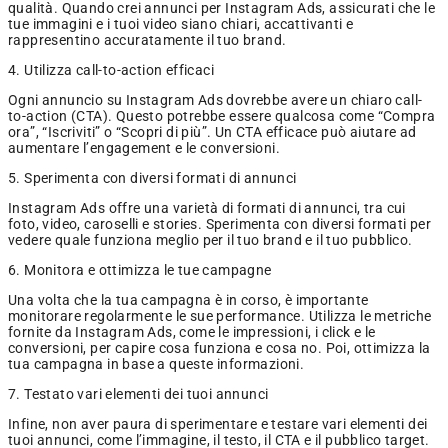
qualità. Quando crei annunci per Instagram Ads, assicurati che le
tue immagini e i tuoi video siano chiari, accattivanti e
rappresentino accuratamente il tuo brand.
4. Utilizza call-to-action efficaci
Ogni annuncio su Instagram Ads dovrebbe avere un chiaro call-
to-action (CTA). Questo potrebbe essere qualcosa come “Compra
ora”, “Iscriviti” o “Scopri di più”. Un CTA efficace può aiutare ad
aumentare l’engagement e le conversioni.
5. Sperimenta con diversi formati di annunci
Instagram Ads offre una varietà di formati di annunci, tra cui
foto, video, caroselli e stories. Sperimenta con diversi formati per
vedere quale funziona meglio per il tuo brand e il tuo pubblico.
6. Monitora e ottimizza le tue campagne
Una volta che la tua campagna è in corso, è importante
monitorare regolarmente le sue performance. Utilizza le metriche
fornite da Instagram Ads, come le impressioni, i click e le
conversioni, per capire cosa funziona e cosa no. Poi, ottimizza la
tua campagna in base a queste informazioni.
7. Testato vari elementi dei tuoi annunci
Infine, non aver paura di sperimentare e testare vari elementi dei
tuoi annunci, come l’immagine, il testo, il CTA e il pubblico target.