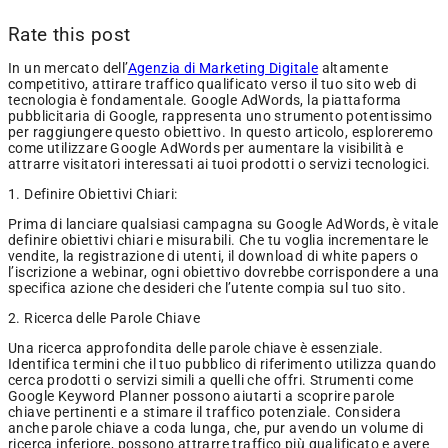
Rate this post
In un mercato dell’
Agenzia di Marketing Digitale
altamente
competitivo, attirare traffico qualificato verso il tuo sito web di
tecnologia è fondamentale. Google AdWords, la piattaforma
pubblicitaria di Google, rappresenta uno strumento potentissimo
per raggiungere questo obiettivo. In questo articolo, esploreremo
come utilizzare Google AdWords per aumentare la visibilità e
attrarre visitatori interessati ai tuoi prodotti o servizi tecnologici.
1. Definire Obiettivi Chiari:
Prima di lanciare qualsiasi campagna su Google AdWords, è vitale
definire obiettivi chiari e misurabili. Che tu voglia incrementare le
vendite, la registrazione di utenti, il download di white papers o
l’iscrizione a webinar, ogni obiettivo dovrebbe corrispondere a una
specifica azione che desideri che l’utente compia sul tuo sito.
2. Ricerca delle Parole Chiave
Una ricerca approfondita delle parole chiave è essenziale.
Identifica termini che il tuo pubblico di riferimento utilizza quando
cerca prodotti o servizi simili a quelli che offri. Strumenti come
Google Keyword Planner possono aiutarti a scoprire parole
chiave pertinenti e a stimare il traffico potenziale. Considera
anche parole chiave a coda lunga, che, pur avendo un volume di
ricerca inferiore, possono attrarre traffico più qualificato e avere