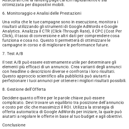
Assicurati che la landing page carichi rapidamente e sia
ottimizzata per dispositivi mobili.
6. Monitoraggio e Analisi delle Prestazioni
Una volta che le tue campagne sono in esecuzione, monitora i
risultati utilizzando gli strumenti di Google AdWords e Google
Analytics. Analizza il CTR (Click-Through Rate), il CPC (Cost Per
Click), il tasso di conversione e altri dati per comprendere cosa
funziona e cosa no. Questo ti permetterà di ottimizzare le
campagne in corso e di migliorare le performance future.
7. Test A/B
Il test A/B può essere estremamente utile per determinare gli
elementi più efficaci di un annuncio. Crea varianti degli annunci
con headline o descrizioni diverse e confronta i loro risultati.
Questo approccio scientifico alla pubblicità può aiutarti a
perfezionare i tuoi annunci per ottenere i migliori risultati possibili.
8. Gestione dell’Offerta
Decidere quanto offrire per le parole chiave può essere
complicato. Devi trovare un equilibrio tra posizione dell’annuncio
e costo per clic che massimizzi il ROI. Utilizza la strategia di
offerta automatica di Google AdWords per iniziare, la quale può
aiutarti a regolare le offerte in base al tuo budget e agli obiettivi.
Conclusione